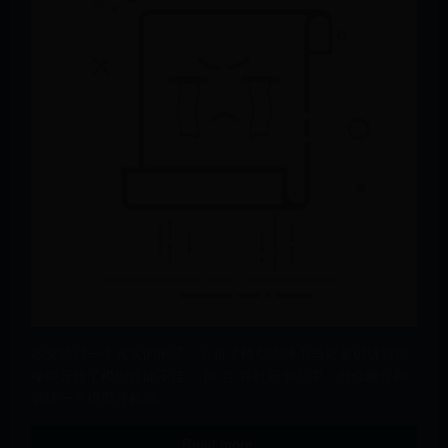
本文通过一个真实的例子，分析了模型选择不当还是训练数据
噪声导致了模型性能不佳。 前 言 在机器学习中，当你建立和
训练一个模型并检验...
Read more…