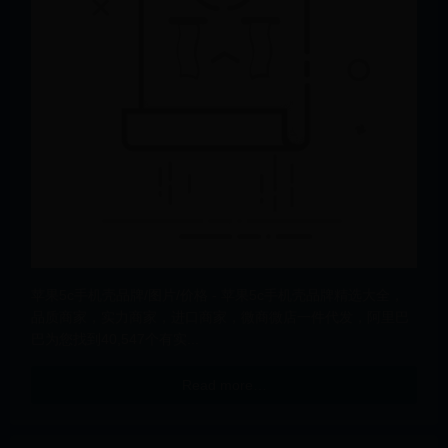
苹果5c手机壳品牌/图片/价格 - 苹果5c手机壳品牌精选大全，
品质商家，实力商家，进口商家，微商微店一件代发，阿里巴
巴为您找到40,547个有实...
Read more…