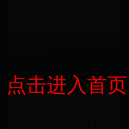
在职场的纷繁复杂中，没有人能够避免批评。或许你在某个项
目中出现失误，或是与同事协作时产生误解，总之，领导在情
绪激动时，常常会对...
Read more…
点击进入首页
苹果5c手机壳