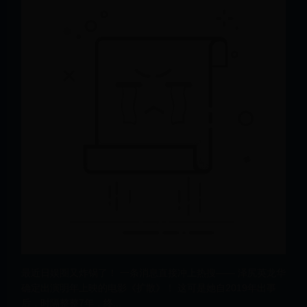
最近日娱圈又炸锅了！ 一条消息直接冲上热搜—— 泽尻英龙华
确定出演明年上映的电影《扩散》！ 这可是她自2019年出事
后，时隔整整7年，终...