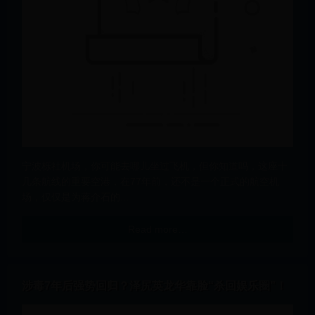
宁波栎社机场，你可能去哪儿坐过飞机，但你知道吗，这座十
几条航线的重要空港，在77年前，还不是一个正式的航空机
场，仅仅是为蒋介石的...
Read more…
涉毒7年后强势回归？泽尻英龙华靠脸“杀回娱乐圈”！