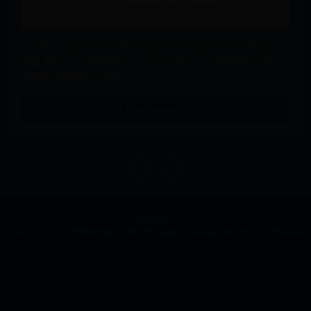
VIP 游戏 上传 客户端 看过 登录 吕良伟参演的影片 收藏 分享
收藏 赌侠2：上海滩赌圣 01:54:43 赌侠2：上海滩赌圣 类型：
喜剧奇幻普通话华语香...
Read more…
<
>
友情链接：
Copyright © 2022 世界杯歌曲_足球世界杯主题曲 - dxgdgj.com All Rights Reserved.