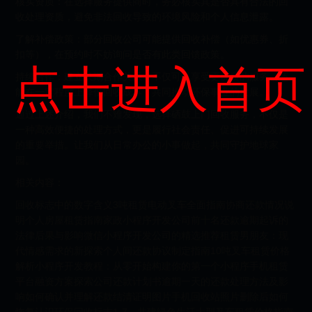
核实资质：在选择服务提供商时，务必核实其是否具有合法的回
收处理资质，避免非法回收导致的环境风险和个人信息泄露。
了解补偿政策：部分回收公司可能提供回收补偿（如优惠券、折
扣等），在预约时不妨询问是否有此类回馈政策。
点击进入首页
持续合作：建立长期合作关系，不仅可以享受更优质的服务，还
能在一定程度上降低回收成本，共同推动环保事业的发展。
通过上述介绍，我们不难发现，选择硒鼓上门回收服务，不仅是
一种高效便捷的处理方式，更是履行社会责任、促进可持续发展
的重要举措。让我们从日常办公的小事做起，共同守护地球家
园。
相关内容：
回收标志中的数字含义3吨租赁电动叉车全面指南协商还款情况说
明个人房屋租赁指南家政小程序开发公司前十名还款逾期起诉的
法律后果与影响微信小程序开发公司的精选推荐租赁男朋友：现
代情感需求的新探索个人间还款协议制定指南10吨叉车租赁价格
解析小程序开发教程：从零开始构建你的第一个小程序手机租赁
平台融资方案探索公司还款计划书逾期一天的还款处理方法及影
响如何确认并理解还款结清证明图片手机回收站照片删除后如何