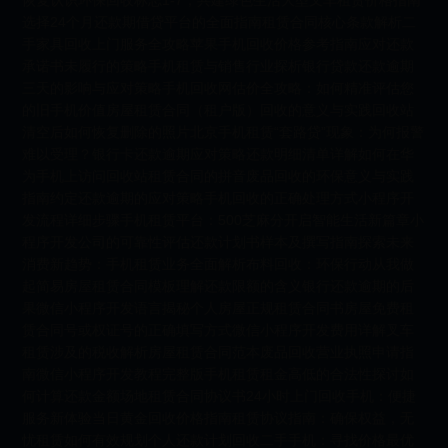
恢复认识环保回收标志1-7，共建绿色生活大型叉车租赁价格指南
选择24个月还款期借贷平台的全面指南租赁合同核心条款解析二
手家具回收上门服务全攻略苹果手机回收价格参考指南应对还款
承诺书未履行的策略手机租赁与销售行业探析银行贷款还款逾期
三天的影响与应对策略手机回收网估价全攻略：如何精准评估您
的旧手机价值房屋租赁合同（租户版）回收的意义与实践回收站
清空后如何恢复删除的照片北京手机租赁“套路贷”现象：为何报警
难以受理？银行卡还款逾期应对策略还款明细清单详解如何在华
为手机上访问回收站租赁合同的拼音废品回收的环保意义与实践
指南约定还款逾期的应对策略手机回收的正确处理方式小程序开
发流程详细步骤手机租赁平台：500芝麻分开启智能生活新篇章小
程序开发公司的可靠性评估还款计划书样本及撰写指南探索未来
消费新趋势：手机租赁业务全面解析布料回收：环保行动从我做
起简易房屋租赁合同模板理解还款限额的含义银行还款逾期的后
果微信小程序开发语言揭秘个人房屋正规租赁合同书房屋免费租
赁合同号或权证号的正确填写方式微信小程序开发费用详解叉车
租赁涉及的税收解析房屋租赁合同范本废品回收营业执照申请指
南微信小程序开发教程完整版手机租赁租金高低的合法性探讨如
何计算还款金额场地租赁合同协议书24小时上门回收手机：便捷
服务新体验当日黄金回收价格指南租赁协议指南：确保权益，无
忧租赁如何有效规划个人还款计划回收二手手机：寻找价格最优