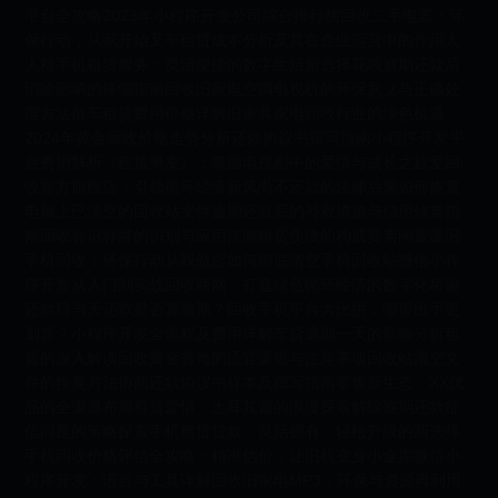
平台全攻略2023年小程序开发公司综合排行榜回收二手电器：环
保行动，从家开始叉车租赁成本分析及其在企业运营中的作用人
人租手机租赁服务：灵活便捷的数字生活新选择花呗逾期还款后
消除影响的详细指南回收旧家电空调电视机的环保意义与正确处
理方法吊车租赁费用价格详解旧家具家电回收行业的绿色机遇
2024年黄金回收价格走势分析还款协议书撰写指南小程序开发平
台费用解析《租赁男友》：泰国电视剧中的爱情与成长之旅爱回
收官方旗舰店：引领循环经济新风尚不还款的法律后果如何恢复
电脑上已清空的回收站文件逾期还款后的补救措施与信用修复指
南回收标识标牌的识别与应用指南租赁负债的构成要素闲置废旧
手机回收：环保行动从我做起如何彻底清空手机回收站微信小程
序开发从入门到实战回收商网：打造绿色循环经济的数字化桥梁
还款日当天还款是否算逾期？回收手机平台大比拼：哪里出手更
划算？小程序开发全流程及费用详解车贷逾期一天的影响分析租
赁的深入解读回收黄金首饰的适宜渠道与注意事项回收站清空文
件的恢复方法协商还款协议书样本及撰写指南零售新生态：XX优
品的全渠道布局租赁爱情：土耳其篇的浪漫探索解除逾期还款征
信问题的策略探索手机租赁贷款：灵活拥有，轻松升级的新选择
手机回收价格评估全攻略：精准估价，让旧机变身小金库微信小
程序开发：语言与工具详解回收旧家电MP3：环保与资源再利用