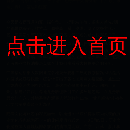
首页
>
冬季世界杯
>
今年端午龙舟赛最火省份集中在广东、湖
南、贵州、福建和江西
今天是农历五月初五、端午节。一提到端午节，很多人首先想到
的都是吃粽子，挂艾草、佩香囊、系五彩绳。除了这些文化习
俗，其实端午节还有不少运动习俗，最知名的就要数赛龙舟了。
点击进入首页
如今各地举办的文化活动和龙舟赛事也是花样翻新各具特色。这
些丰富多样的文化体育活动和旅游、商业融合，相互带动，丰富
了假期消费市场。今年端午节，哪里的龙舟赛最火爆，这个假期
还有哪些文旅消费热点呢？让我们来看看大数据平台的分析。
中国移动梧桐大数据通过各地龙舟赛相关热词搜索情况和话题活
跃度以及游客数量，综合计算出了各地龙舟赛热度指数。通过全
国龙舟赛热力图可以看出，最火的省份集中在广东、湖南、贵
州、福建和江西。各地龙舟赛也吸引了众多外地游客，在龙舟赛
最火的广东，外地游客占观赛人群总数的15%。“龙舟经济”带动各
地文旅消费潜能不断释放。
随着文化与旅游的深度融合，以走进图书馆和博物馆为代表的历
史文化游也成为不少人的休闲度假方式之一。8日和9日，历史文
化游整体人群规模排名前五的省市是北京、广东、江苏、浙江和