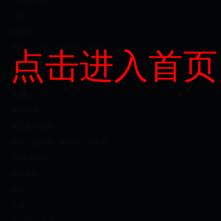
九儿/戴九莲
主角
郑晓龙
朱亚文；黄轩；秦海璐；宋佳伦
点击进入首页
2010-11-28
4夜奇谭
李凯仪
角色演员
陈正道/曾国祥
张惠；余文乐；黄立行；林宥嘉
2005-10-03
绝对隐私
嫣妮
主角