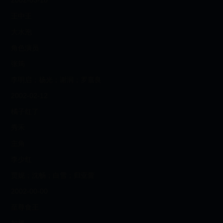
2002-03-18
王中王
大水泡
角色演员
张筠
李明启；杨光；谢润；罗嘉良
2002-02-12
橘子红了
秀禾
主角
李少红
贾妮；沈畅；白雪；归亚蕾
2002-00-00
至尊食王