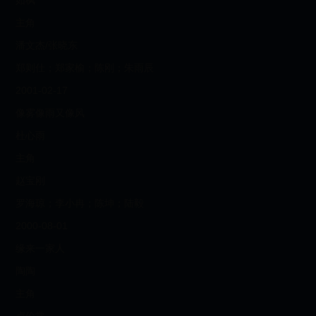
如枫
主角
潘文杰/张晓东
郑则仕；郑家榆；陈刚；朱雨辰
2001-02-17
像雾像雨又像风
杜心雨
主角
赵宝刚
罗海琼；李小冉；陈坤；陆毅
2000-08-01
缘来一家人
陶陶
主角