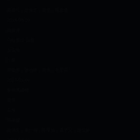
--
惠英红；赵雅芝；黄觉；陈思诺
2018-08-20
如懿传
乌拉那拉·如懿
女主角
汪俊
霍建华；张钧甯；童瑶；辛芷蕾
2017-01-09
射雕英雄传
黄蓉
主角
蒋家骏
杨旭文；李一桐；陈星旭；孟子义；赵立新