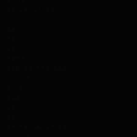
李少红/曾念平
徐僧；徐筠；陈坤；黄觉
2003-07-25
海滩
阿童
主角
王晓梵/王丁
李亚鹏；李霞；王学兵；陈思诚
2003-07-19
买办之家
苏伯媛
主角
曾念平
陈坤；刘栋；沈畅；白雪；吴军