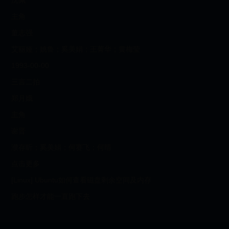
沈佩
主角
董志强
艾丽娅；姚鲁；奚美娟；王菁华；黄梅莹
1993-00-00
三言二拍
郑月娥
主角
谢晋
濮存昕；奚美娟；何赛飞；何晴
点击更多
[Linux] Ubuntu如何查看磁盘剩余空间及内存
跑步怎样才能一直跑下去