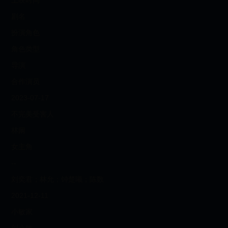
上映时间
剧名
扮演角色
角色类型
导演
合作演员
2023-07-17
不完美受害人
林阚
女主角
--
刘奕君；林允；钟楚曦；陈数
2021-12-11
小敏家