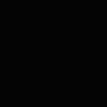
刘小敏
女主角
--
黄磊；唐艺昕；刘莉莉；涂松岩
2021-09-26
功勋
屠呦呦
主角
--
雷佳音；倪妮；王骁；是安
2020-03-27
不完美的她
林绪之
主角