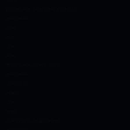
卢伦常
陈虹池；刘孜；崔杰；朱海飞；李若彤
2000-08-00
心网
那妞
主角
刘婷
曹卫宇；梅婷；罗湘晋；满江
2000-06-04
人间四月天
林徽因
主角
曾念平
吴军；刘若英；黄磊；伊能静