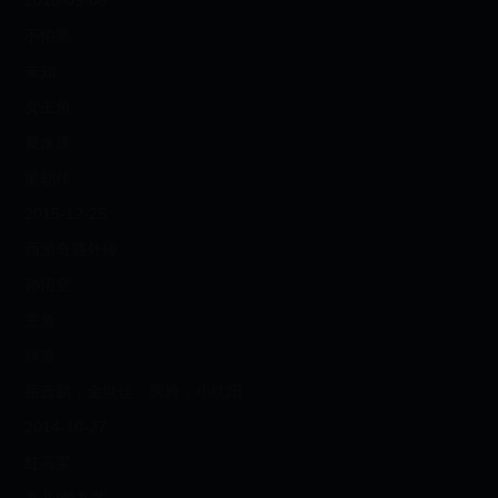
2016-09-06
不怕黑
未知
女主角
夏永康
梁朝伟
2015-12-25
西游奇遇外传
孙悟空
主角
薛凌
岳云鹏；金世佳；阿雅；小沈阳
2014-10-27
红高粱