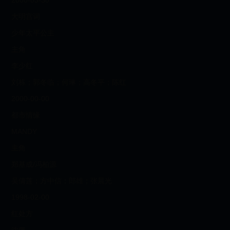
2000-03-30
大明宫词
少年太平公主
主角
李少红
刘栋；郭冬临；何琳；高冬平；陈红
2000-00-00
都市情缘
MANDY
主角
郑基成/冯柏源
吴倩莲；方中信；郎雄；张晨光
1998-02-00
红处方