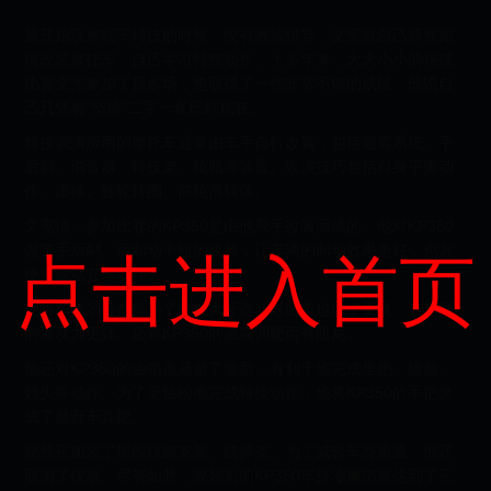
最开始玩摩托车特技的时候，没有教练指导，文宪就自己研究如
何改装摩托车，自己学习特技动作。十多年来，大大小小的特技
比赛文宪参加了很多场，也取得了一些非常不错的成绩，他说自
己只凭着“坚持”二字一直玩到现在。
特技表演所用的摩托车通常由车手自行改装，包括避震系统、手
后刹、消音器、特技架、轮胎等装置。表演技巧包括自身平衡动
作、漂移、独轮转圈、前轮滑转体。
文宪说，参加比赛的KP350是由他亲手改装而成的。他对KP350
做了手后刹、后制动卡钳的改装，让车辆的制动效果更好，也方
点击进入首页
便完成站立等动作。
他将车辆的链盘换为了特技大牙盘，对链条也做了更换，让车辆
的爆发力更强。还将KP350的减震调硬而有阻尼。
他还对KP350的油箱重新做了造型，有利于他完成坐把、烧胎、
翘头等动作。为了更轻松地完成特技动作，他将KP350的手把换
成了越野车直把。
此外还加装了尾段踩踏支架、防摔架，为了减轻车身重量，他还
取消了仪表。尽管如此，改装后的KP350车身净重仍然达到了三