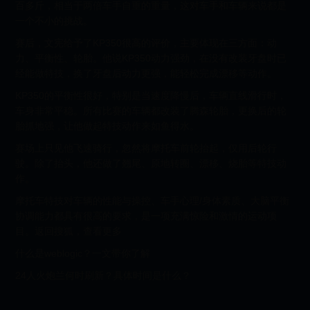
百多斤，相当于两倍车手自重的重量，这对车手和车辆来说都是
一个不小的挑战。
赛后，文宪给予了KP350很高的评价，主要体现在三方面：动
力、平衡性、轮胎。他说KP350动力强劲，在没有改装牙盘时已
经能做特技，换了牙盘后动力更强，能轻松完成漂移等动作。
KP350的平衡性很好，特别是当速度降慢后，车辆直线滑行时，
车身非常平稳。所有比赛的车辆都改装了腾森轮胎，更换后的轮
胎抓地强，让他做起特技动作来如鱼得水。
赛场上只见他飞速骑行，忽然将摩托车前轮抬起，仅用后轮行
驶。除了抬头，他还做了翘尾、原地转圈、漂移、烧胎等特技动
作。
摩托车特技对车辆的性能与操控、车手心理/身体素质、大脑平衡
协调能力都具有很高的要求，是一项充满惊险和激情的运动项
目。返回搜狐，查看更多
什么是weblogic？一文带你了解
24人火炮兰何时刷新？具体时间是什么？