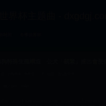
杯主题曲 - dxgdgj.co
杯时间
冬季世界杯
狗狗特殊生殖構造 公犬「鎖緊」拔出會受
分開！狗狗特殊生殖構造 公犬「鎖緊」拔出會受傷
（圖／CFP，下同）
聞網》24日分享為何狗狗交配時分不開、並且背對背站立姿勢的情況，這