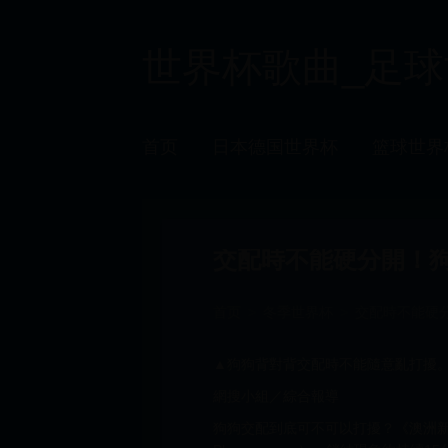
世界杯歌曲_足球世界
首页
日本德国世界杯
篮球世界
交配時不能硬分開！
首页
>
冬季世界杯
>
交配時不能硬
▲狗狗背對背交配時不能隨意亂打擾。
網搜小組／綜合報導
狗狗交配到底可不可以打擾？《澳洲新