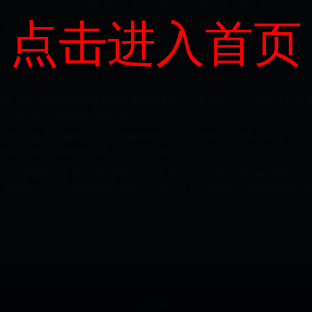
續15分鐘至45分鐘不等，遇到這時，飼主不要強行分開正在交配的狗狗，否
点击进入首页
章指出，公狗的生殖器有兩種特殊構造，分別是陰莖骨和龜頭球。公狗不
母狗陰道刺激後，龜頭球會迅速膨脹，同時母狗陰道會收縮，將公狗陰莖
程中不會射精，而是將精液慢慢輸送到母狗的陰道內。」
種說法是公狗在過程中需要偵查背後的環境，「背對背」可以有助保持警
是「背對背」四條腿站立較輕鬆些。
而母狗也因為本能吸引公狗，但倆狗都不知道交配開始後就無法分開，必
母狗在交配中因為陰道疼痛，而反咬公狗一口。
，也跟著緊張是非常正常的事情，但一定要記得，千萬不要試圖把兩隻正
，這時飼主可以去安撫狗狗的情緒，分散注意力，讓狗狗不會感到疼痛，
友情链接：