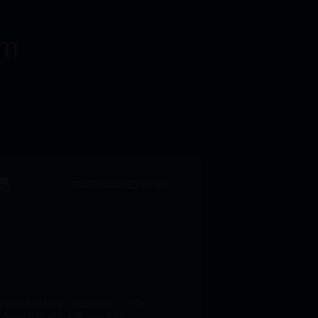
m
傷
2026-03-03 05:54:33
種行為被稱作「鎖結現象」（Tie