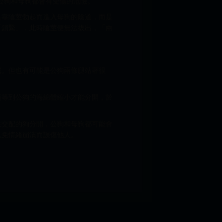
則公狗和母狗都會有受傷的危險。
是靠陰莖勃起而進入母狗的陰道，而是
「鎖緊」，此時陰莖便無法拔出，「兩
戒。但也有可能是公狗兩條腿站著很
須等到公狗的海綿體縮小才能分開，於
在交配的狗分開，公狗和母狗都可能會
以免情緒崩潰而誤傷他人。