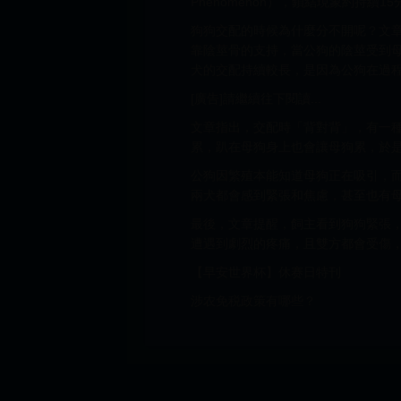
Phenomenon），鎖結現象約持
狗狗交配的時候為什麼分不開呢？文
靠陰莖骨的支持，當公狗的陰莖受到
犬的交配持續較長，是因為公狗在過
[廣告]請繼續往下閱讀...
文章指出，交配時「背對背」，有一
累，趴在母狗身上也會讓母狗累，於
公狗因繁殖本能知道母狗正在吸引，
兩犬都會感到緊張和焦慮，甚至也有
最後，文章提醒，飼主看到狗狗緊張
遭遇到劇烈的疼痛，且雙方都會受傷
【早安世界杯】休赛日特刊
涉农免税政策有哪些？