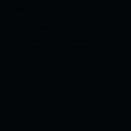
礼。
1积分=10钻石
活动奖励荣耀小礼包 铭文碎片1或者英雄碎片1，2积分，兑换上
限150荣耀礼包王 铭文碎片10个或者英雄碎片1个，6积分，兑换
上限30个荣耀礼包者 铭文碎片10个或者皮肤碎片1个，6积分，兑
换上限30个荣耀礼包荣 铭文碎片30或者英雄碎片1个，12积分，
兑换上限30个荣耀礼包耀 铭文碎片40+英雄碎片1+皮肤碎片1，
30积分，兑换上限10个如果你想要获得皮肤碎片的话，只需要兑
换荣耀礼包：者，还有荣耀礼包曜，这两种礼包就可以了!荣耀礼
包者，兑换上线时30个，假如有一半的概率可以开出皮肤碎片，
可以开出15个以下碎片;但实际概率可能只有5%左右，30个礼
包，估计也就只能开出5~6个皮肤碎片，荣耀礼包耀，兑换上限是
10个，比如这个礼包必定会开出皮肤碎片，也就是10个皮肤碎
片，需要消耗3000钻石，因此这个活动有几率得到15~25个左右
皮肤碎片，这是相当不错的福利，而且本期的皮肤碎片商店也已
经更新了，可以去换更多的皮肤。
明明是富二代,偏偏要踏入娱乐圈,如今不但沦为路人,还精神失常
八零九零