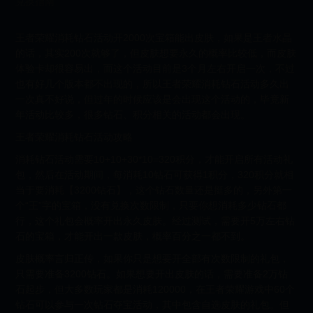
兑换指南
王者荣耀消耗钻石活动开2000次宝箱能出皮肤，如果是王者水晶
的话，其实200次就够了，但皮肤想要永久的概率比较低，而皮肤
体验卡却很容易出，而这个活动目前是3个月左右开启一次，不过
也有好几个版本都不出现的，所以王者荣耀消耗钻石活动多久出
一次真不好说，但过年的时候应该是会出现这个活动的，毕竟新
年活动比较多，很多钻石、积分相关的活动都会出现。
王者荣耀消耗钻石活动攻略
消耗钻石活动需要10+10+30*10=320积分，才能开启所有活动礼
包，然后在活动期间，每消耗10钻石可获得1积分，320积分就相
当于要消耗【3200钻石】，这个钻石数量还是挺多的，另外第一
个“王”字的宝箱，没有兑换次数限制，只要你想消耗多少钻石都
行，这个礼包会概率开出永久皮肤。经过测试，需要开5万左右钻
石的宝箱，才能开出一款皮肤，概率百分之一都不到。
皮肤概率言归正传，如果你只是想要开全部有次数限制的礼包，
只需要准备3200钻石。如果想要开出皮肤的话，需要准备2万钻
石起步，但大多数玩家都是消耗120000，在王者荣耀游戏中60个
钻石可以参与一次钻石夺宝活动，其中包含自选皮肤的礼包。但