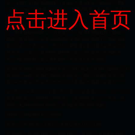
是，宝箱中出现皮肤的概率只有百分之零点零五。因此至少需要
120000个钻石才能保证必得皮肤。如果没有这么多钻石，那就只
点击进入首页
能靠运气来抽到了。
王者荣耀多数老玩家钻石、金币已经溢出了，感觉已经没啥用
了，新英雄要间隔两三个月才出一个，金币多得没处花，额钻石
的话同样是如此，王者水晶能换的东西已经全部换了，而且还储
备了好多个王者水晶了，所以大家都盼着能推出更多金币钻石消
耗活动。之前官方策划也有提到将会推出类似欢乐豆的消耗活
动，但是到目前还是么有见过的，应该以后会推出吧!
活动时间目前比较常见的金币/钻石消耗 就是不定期开启的钻石消
耗活动，玩家可以通过消耗钻石换积分，然后可以通过积分兑换
各种礼包奖励，而这些礼包当中价值最高的也就是皮肤碎片了!
在5月13日每周活动当中我们再次看到了钻石消耗活动，这个活动
其实并不常出，按照往年的情况，一年可能也就出个三四次，虽
然钻石在游戏内很容易得到，但也是要花时间积累的。
消耗钻石得皮肤碎片活动概率
活动玩法活动时间：5月13日更新后-5月17日23:59
活动规则：每消耗10钻石可获得1积分，使用积分可兑换超值好