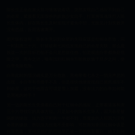
陈长生正坐在篝火前与落落说着话，突然发现自己感应不到自己
的命星，紧接着无面假扮的妖族少女出手，打算将落魂珠打入陈
长生体内，好在陈长生及时发现才避免中招，无面见计划失败并
没有恋战，反而迅速离开。
图片版权这时，陈长生意识到命星的失联应该是红铜伞所致，同
一时刻唐三十六、轩辕破和七间也发现自己的命星失联，那么魔
族这一次的目标恐怕不会只是想抓住他，怕是就连白帝都身处危
险之中。而今之计，唯有找到红铜伞方能救妖族于旦夕之间，使
白帝免除危险。
白帝此时的情况确实是万分危急，黑袍带着七杀之一悄无声息的
出现，令白帝有些措手不及，但是很快他便发现自己居然感应不
到命星，这对于他而言可谓是雪上加霜，没有法力的白帝如何能
是黑袍的对手？
另一边的陈长生凭借着自己对于红铜伞的感应，正带着落落和唐
三十六寻找它的具体方位。只是如今的陈长生等人，因为命星被
隔断的缘故，法力连平时的一半都不到，而魔族的人却因为没有
命星的缘故，所以法力丝毫不受影响，可想而知拿回红铜伞该是
何等危险，更何况他们的行动早已被一旁的南客看到，她又如何