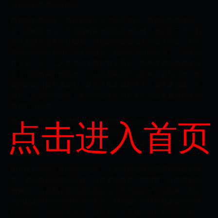
会让陈长生取回红铜伞。
图片版权陈长生、落落和唐三十六行至半路，便被南客拦住去
路，此时陈长生一方没有时间与南客多做纠缠，他让唐三十六利
用大鹏翅先去拿回红铜伞，而他则与落落留下来阻止南客。而白
帝此时也凭借着自己多年的修为，在没有法力的情况下，与黑袍
打斗在一起，二人之间你来我往数十回合，黑袍仗着白帝身体虚
弱，很快将其打倒在地。二人在殿中的打斗引来白后与小德，但
是此时殿门被布满禁制，其他人根本就进不去，看来黑袍这一次
是铁了心要除掉白帝，受伤的白帝不得已拿出太白虎威旗再次与
黑袍打斗起来。
唐三十六凭借着大鹏翅很快找到唐海，兄弟相见却是分外眼红，
点击进入首页
看着执迷不悟一心勾结魔族，甚至还对自己出手的唐海，唐三十
六彻底放弃对他的劝说，利用隐形斗篷避开唐海和魔族，飞向空
中取回红铜伞。
图片版权没有了红铜伞的隔断，大家很快便再次感应到自己的命
星，黑袍意识到情况不对，出手更加凌厉，同时殿门外的禁制也
被解除。白后和小德带进来的人马，与七杀之一打斗起来，而白
后则趁着黑袍与白帝打斗的工夫，利用自己的绝技凝霜箭助白帝
除去黑袍，未曾想七杀之一挺身而出拦下凝霜箭反而因此丧命。