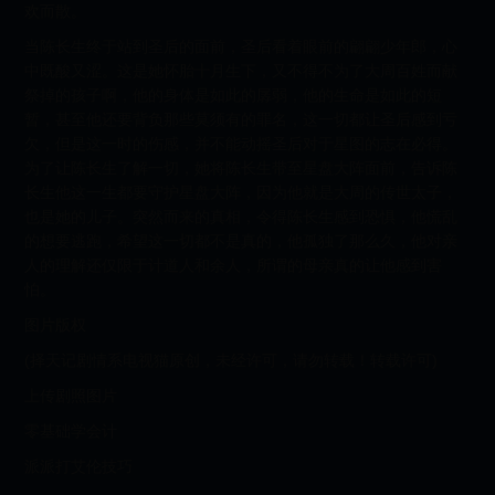
欢而散。
当陈长生终于站到圣后的面前，圣后看着眼前的翩翩少年郎，心
中既酸又涩。这是她怀胎十月生下，又不得不为了大周百姓而献
祭掉的孩子啊，他的身体是如此的孱弱，他的生命是如此的短
暂，甚至他还要背负那些莫须有的罪名，这一切都让圣后感到亏
欠，但是这一时的伤感，并不能动摇圣后对于星图的志在必得。
为了让陈长生了解一切，她将陈长生带至星盘大阵面前，告诉陈
长生他这一生都要守护星盘大阵，因为他就是大周的传世太子，
也是她的儿子。突然而来的真相，令得陈长生感到恐惧，他慌乱
的想要逃跑，希望这一切都不是真的，他孤独了那么久，他对亲
人的理解还仅限于计道人和余人，所谓的母亲真的让他感到害
怕。
图片版权
(择天记剧情系电视猫原创，未经许可，请勿转载！转载许可)
上传剧照图片
零基础学会计
派派打艾伦技巧