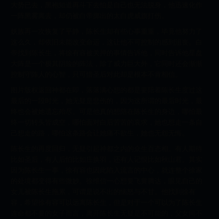
大势已去，黑袍知道再斗下去怕是自己也无法脱身，他迅速化作
一阵黑雾离去，却仍被白帝掷出的太白虎威旗打伤。
妖族再一次恢复了平静，陈长生却有些心事重重，毕竟他努力了
这么久，却依旧未能改变命运，这让他不可控制的感到沮丧。白
帝找到陈长生，将徐有容被关押的事情告诉他，同时告诉他星盘
大阵是一个极其阴险的阵法，除了威力巨大外，它同时还会渐渐
控制守阵人的心智，只可惜圣后对此却是根本不肯相信。
图片版权返回神都在即，落落满心想的都是要陪着陈长生度过这
最后的一段时光，她无疑是悲伤的，因为这所谓的最后时光，最
终也会被她遗忘殆尽。可是他真的想陪在陈长生的身边，哪怕最
终一切转头皆成空，哪怕面对白后苦苦的哀求，她也想走一条自
己想走的路，哪怕这条路会让她痛不欲生，她也无怨无悔。
陈长生的再度回归，无疑引起神都之内的众生百态相。有人期待
比如圣后，有人后怕比如庄换羽，还有人记恨比如秋山君。其实
因为陈长生一事，徐有容也因此陷入流言的中心，就连整个徐家
的处境都变得有些微妙。徐维信一心想要飞黄腾达，眼见自己的
女儿被陈长生拖累，可谓是说不出的恼怒与不甘。他找到徐有
容，希望徐有容可以远离陈长生，但是对于一个可以为了陈长生
连命都不要的女子而言，离开陈长生无疑是不可能的，父女间不